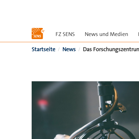
Skip to main content
FZ SENS
News und Medien
Sie sind hier
Startseite
News
Das Forschungszentru