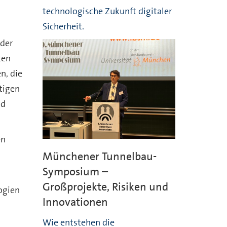
technologische Zukunft digitaler
Sicherheit.
 der
ten
n, die
tigen
nd
en
Münchener Tunnelbau-
Symposium –
Großprojekte, Risiken und
ogien
Innovationen
Wie entstehen die