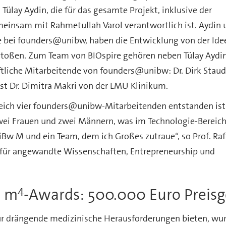
 Tülay Aydin, die für das gesamte Projekt, inklusive der
einsam mit Rahmetullah Varol verantwortlich ist. Aydin 
e bei founders@unibw, haben die Entwicklung von der Idee
stoßen. Zum Team von BIOspire gehören neben Tülay Aydin
tliche Mitarbeitende von founders@unibw: Dr. Dirk Staud
t Dr. Dimitra Makri von der LMU Klinikum.
leich vier founders@unibw-Mitarbeitenden entstanden is
ei Frauen und zwei Männern, was im Technologie-Bereich
niBw M und ein Team, dem ich Großes zutraue“, so Prof. Raf
h für angewandte Wissenschaften, Entrepreneurship und
4
s m
-Awards: 500.000 Euro Preisg
 für drängende medizinische Herausforderungen bieten, wu