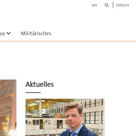
Suche
en
Intern
ü ausklappen
Untermenü ausklappen
us
Militärisches
Aktuelles