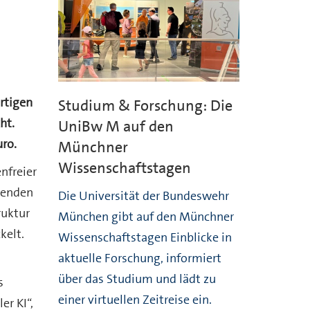
rtigen
Studium & Forschung: Die
ht.
UniBw M auf den
ro.
Münchner
Wissenschaftstagen
nfreier
ebenden
Die Universität der Bundeswehr
ruktur
München gibt auf den Münchner
kelt.
Wissenschaftstagen Einblicke in
aktuelle Forschung, informiert
über das Studium und lädt zu
s
einer virtuellen Zeitreise ein.
r KI“,