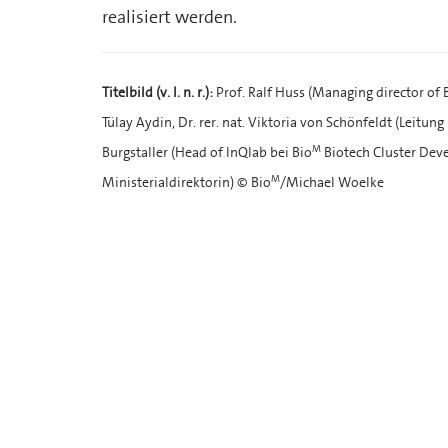
realisiert werden.
Titelbild (v. l. n. r.):
Prof. Ralf Huss (Managing director of 
Tülay Aydin, Dr. rer. nat. Viktoria von Schönfeldt (Leit
M
Burgstaller (Head of InQlab bei Bio
Biotech Cluster Deve
M
Ministerialdirektorin) © Bio
/Michael Woelke