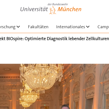
Universität der Bundeswehr München
en
menü ausklappen
Untermenü ausklappen
Untermen
orschung
Fakultäten
Internationales
Camp
ekt BIOspire: Optimierte Diagnostik lebender Zellkulturen