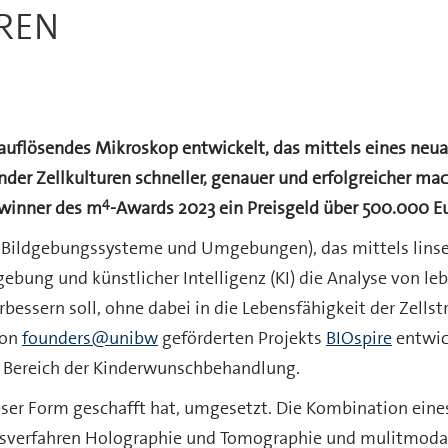
UREN
auflösendes Mikroskop entwickelt, das mittels eines neua
der Zellkulturen schneller, genauer und erfolgreicher mac
4
Gewinner des m
-Awards 2023 ein Preisgeld über 500.000 Eu
e Bildgebungssysteme und Umgebungen), das mittels linse
ebung und künstlicher Intelligenz (KI) die Analyse von l
bessern soll, ohne dabei in die Lebensfähigkeit der Zellst
von
founders@unibw
geförderten Projekts
BIOspire
entwic
 Bereich der Kinderwunschbehandlung.
eser Form geschafft hat, umgesetzt. Die Kombination eine
gsverfahren Holographie und Tomographie und mulitmodale