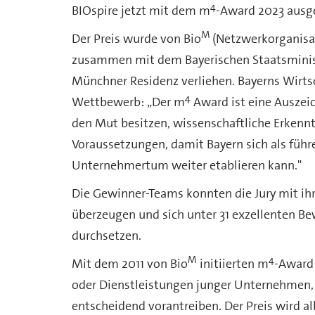
4
BIOspire jetzt mit dem m
-Award 2023 ausge
M
Der Preis wurde von Bio
(Netzwerkorganisa
zusammen mit dem Bayerischen Staatsminist
Münchner Residenz verliehen. Bayerns Wirts
4
Wettbewerb: „Der m
Award ist eine Auszei
den Mut besitzen, wissenschaftliche Erkennt
Voraussetzungen, damit Bayern sich als füh
Unternehmertum weiter etablieren kann."
Die Gewinner-Teams konnten die Jury mit i
überzeugen und sich unter 31 exzellenten 
durchsetzen.
M
4
Mit dem 2011 von Bio
initiierten m
-Award 
oder Dienstleistungen junger Unternehmen,
entscheidend vorantreiben. Der Preis wird a