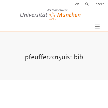
Suche
Skip to main content
en
Intern
Universität der Bundeswehr München
pfeuffer2015uist.bib