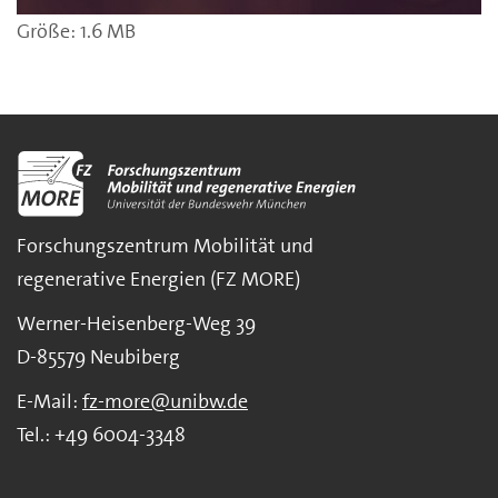
Zeige Bild in voller Größe…
Größe: 1.6 MB
Forschungszentrum Mobilität und
regenerative Energien (FZ MORE)
Werner-Heisenberg-Weg 39
D-85579 Neubiberg
E-Mail:
fz-more@unibw.de
Tel.: +49 6004-3348