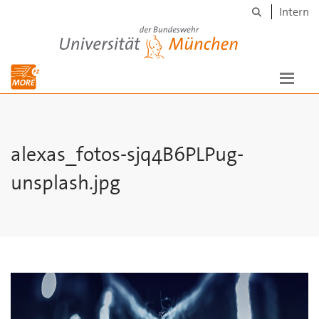
Suche
Skip to main content
Intern
Universität der Bundeswehr München
alexas_fotos-sjq4B6PLPug-
unsplash.jpg