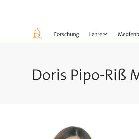
Skip to main content
Untermenü a
Forschung
Lehre
Medienb
Doris Pipo-Riß 