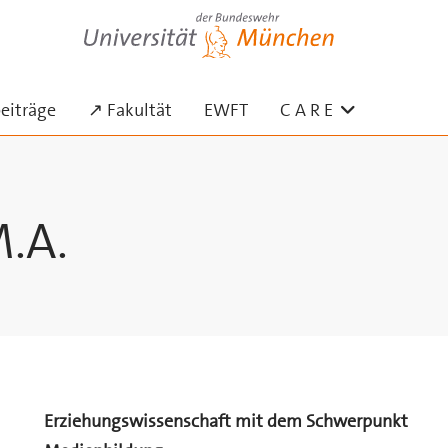
Universität der Bundeswehr München
usklappen
Untermenü 
eiträge
↗ Fakultät
EWFT
C A R E
M.A.
Erziehungswissenschaft mit dem Schwerpunkt