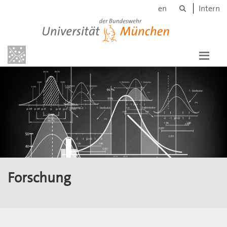
Suche
Skip to main content
en
Intern
Universität der Bundeswehr München
Forschung