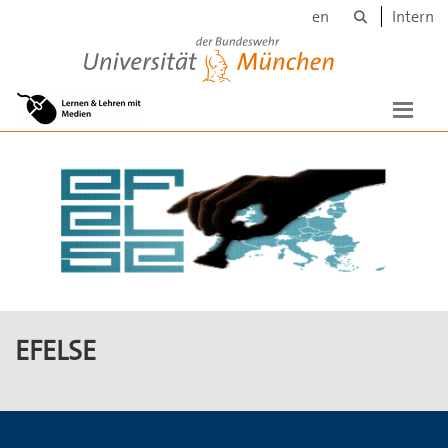
Suche
Skip to main content
en
Intern
Universität der Bundeswehr München
EFELSE