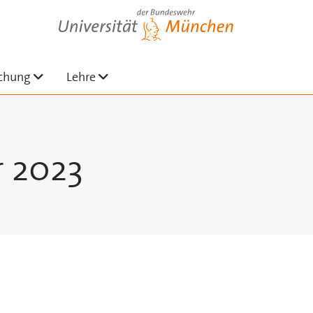
Universität der Bundeswehr München
nü ausklappen
Untermenü ausklappen
Untermenü ausklappen
chung
Lehre
r 2023