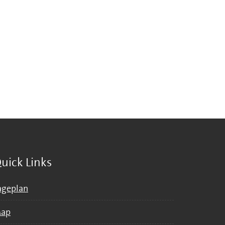
uick Links
ageplan
ap