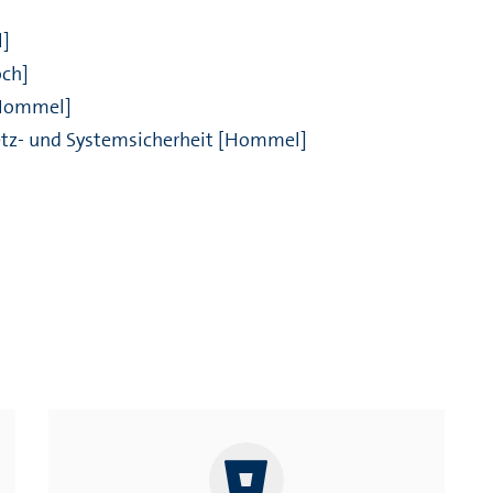
]
och]
Hommel]
z- und Systemsicherheit
[Hommel]
nstaltungen
Alte Klausuraufgaben