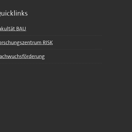
uicklinks
akultät BAU
orschungszentrum RISK
achwuchsförderung