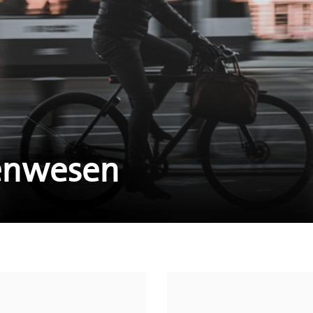
ßenwesen
ehrsmesstechnik