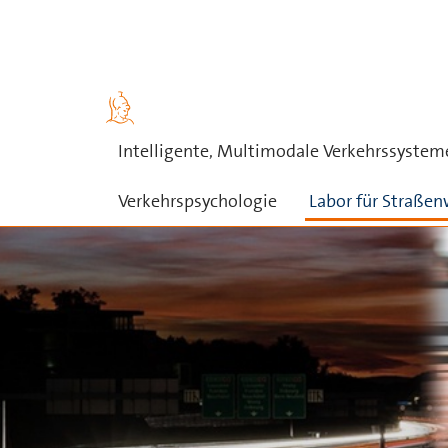
Skip to main content
Intelligente, Multimodale Verkehrssystem
Verkehrspsychologie
Labor für Straße