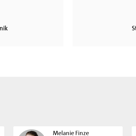
nik
S
Melanie Finze