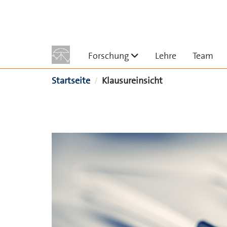
Skip to main content
Untermenü ausklappe
Forschung
Lehre
Team
Sie sind hier
Startseite
Klausureinsicht