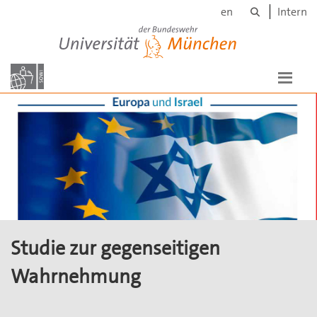
Suche
Skip to main content
en
Intern
Universität der Bundeswehr München
Studie zur gegenseitigen
Wahrnehmung