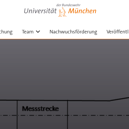
Universität der Bundeswehr München
nü ausklappen
Untermenü ausklappen
chung
Team
Nachwuchsförderung
Veröffent