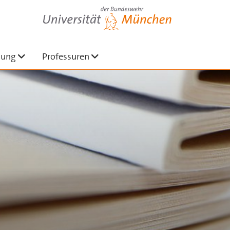
Universität der Bundeswehr München
n
 ausklappen
Untermenü ausklappen
Untermenü ausklappen
hung
Professuren