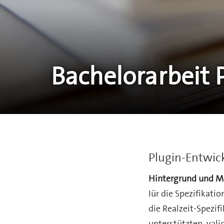
Bachelorarbeit 
Plugin-Entwic
Hintergrund und M
Iür die Spezifikat
die Realzeit-Spezi
unterstützten, val