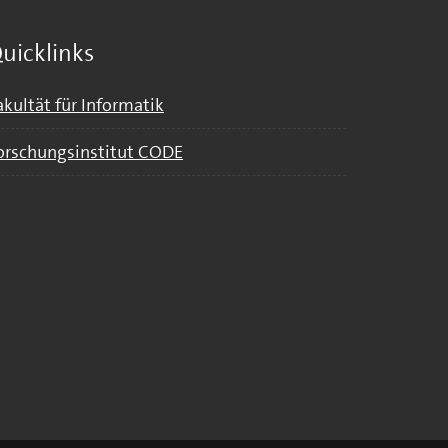
uicklinks
akultät für Informatik
orschungsinstitut CODE