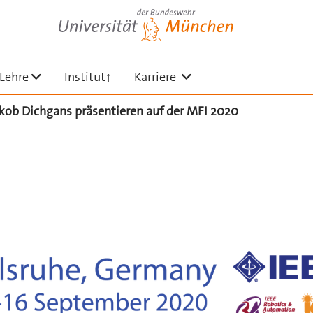
Universität der Bundeswehr München
en
ermenü ausklappen
Untermenü ausklappen
Untermenü ausklappe
Lehre
Institut↑
Karriere
akob Dichgans präsentieren auf der MFI 2020