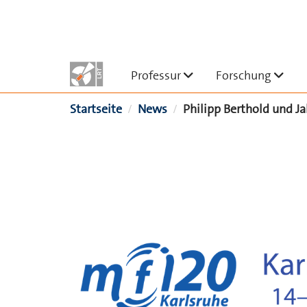
Skip to main content
Untermenü ausklapp
Unt
Professur
Forschung
Sie sind hier
Startseite
News
Philipp Berthold und J