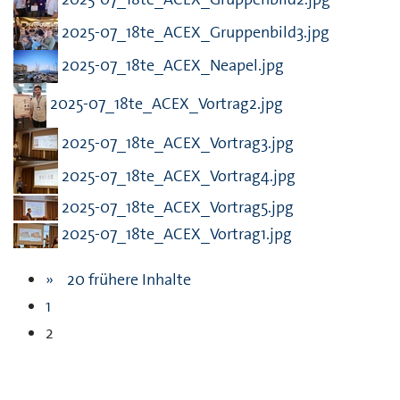
2025-07_18te_ACEX_Gruppenbild3.jpg
2025-07_18te_ACEX_Neapel.jpg
2025-07_18te_ACEX_Vortrag2.jpg
2025-07_18te_ACEX_Vortrag3.jpg
2025-07_18te_ACEX_Vortrag4.jpg
2025-07_18te_ACEX_Vortrag5.jpg
2025-07_18te_ACEX_Vortrag1.jpg
20 frühere Inhalte
1
Sie befinden sich hier: Seite
2