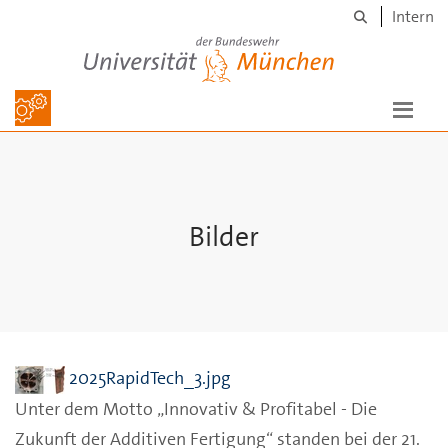
Suche
Skip to main content
Intern
Universität der Bundeswehr München
Bilder
2025RapidTech_3.jpg
Unter dem Motto „Innovativ & Profitabel - Die
Zukunft der Additiven Fertigung“ standen bei der 21.