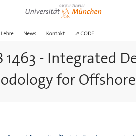
Universität der Bundeswehr München
ermenü ausklappen
Lehre
News
Kontakt
↗ CODE
B 1463 - Integrated D
odology for Offshore