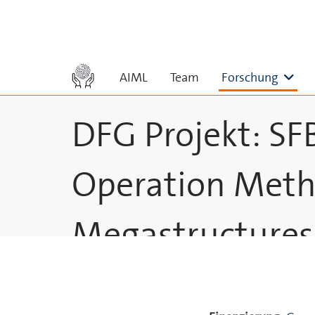
Skip to main content
Unt
AIML
Team
Forschung
DFG Projekt: SF
Operation Meth
Megastructures