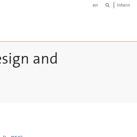
Suche
en
Intern
esign and